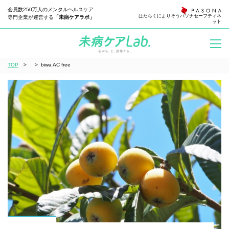
会員数250万人のメンタルヘルスケア
はたらくによりそう
パソナセーフティネ
専門企業が運営する
「未病ケアラボ」
ット
TOP
>
>
biwa AC free