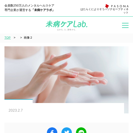
会員数250万人のメンタルヘルスケア
はたらくによりそう
パソナセーフティネ
専門企業が運営する
「未病ケアラボ」
ット
TOP
>
>
画像２
2023.2.7