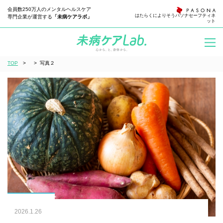
会員数250万人のメンタルヘルスケア
はたらくによりそう
パソナセーフティネ
専門企業が運営する
「未病ケアラボ」
ット
TOP
>
>
写真２
2026.1.26