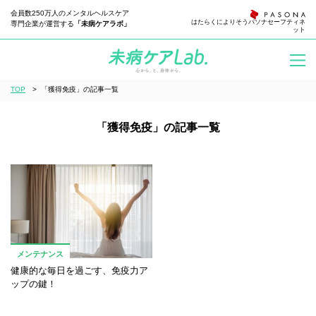
会員数250万人のメンタルヘルスケア
はたらくによりそう
パソナセーフティネ
専門企業が運営する
「未病ケアラボ」
ット
TOP
>
「獲得免疫」の記事一覧
「獲得免疫」の記事一覧
メンテナンス
健康的な毎日を過ごす、免疫力ア
ップの鍵！