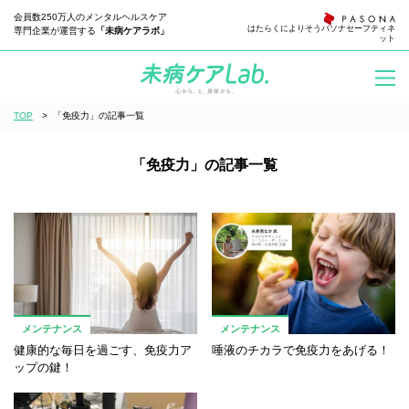
会員数250万人のメンタルヘルスケア
はたらくによりそう
パソナセーフティネ
専門企業が運営する
「未病ケアラボ」
ット
TOP
>
「免疫力」の記事一覧
「免疫力」の記事一覧
メンテナンス
メンテナンス
健康的な毎日を過ごす、免疫力ア
唾液のチカラで免疫力をあげる！
ップの鍵！