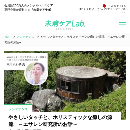
会員数250万人のメンタルヘルスケア
はたらくによりそう
パソナセーフティネ
専門企業が運営する
「未病ケアラボ」
ット
TOP
>
メンテナンス
>
やさしいタッチと、ホリスティックな癒しの源流 ～エサレン研
究所のお話～
メンテナンス
やさしいタッチと、ホリスティックな癒しの源
流 ～エサレン研究所のお話～