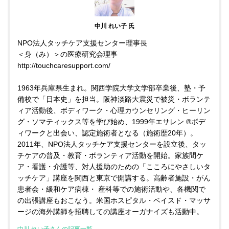
中川 れい子 氏
NPO法人タッチケア支援センター理事長
＜身（み）＞の医療研究会理事
http://touchcaresupport.com/
1963年兵庫県生まれ。関西学院大学文学部卒業後、塾・予
備校で「日本史」を担当。阪神淡路大震災で被災・ボランテ
ィア活動後、ボディワーク・心理カウンセリング・ヒーリン
グ・ソマティックス等を学び始め、1999年エサレン ®ボデ
ィワークと出会い、認定施術者となる（施術歴20年）。
2011年、NPO法人タッチケア支援センターを設立後、タッ
チケアの普及・教育・ボランティア活動を開始。家族間ケ
ア・看護・介護等、対人援助のための「こころにやさしいタ
ッチケア」講座を関西と東京で開講する。高齢者施設・がん
患者会・緩和ケア病棟・ 産科等での施術活動や、各機関で
の出張講座もおこなう。米国ホスピタル・ベイスド・マッサ
ージの海外講師を招聘しての講座オーガナイズも活動中。
中川 れい子さんの記事一覧