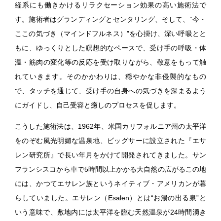
経系にも働きかけるリラクセーション効果の高い施術法で
す。施術者はグランディングとセンタリング、そして、“今・
ここの気づき（マインドフルネス）”を心掛け、深い呼吸とと
もに、ゆっくりとした瞑想的なペースで、受け手の呼吸・体
温・筋肉の変化等の反応を受け取りながら、敬意をもって触
れていきます。そのかかわりは、穏やかな非侵襲的なもの
で、タッチを通じて、受け手の自身への気づきを深まるよう
にガイドし、自己受容と癒しのプロセスを促します。
こうした施術法は、1962年、米国カリフォルニア州の太平洋
をのぞむ風光明媚な温泉地、ビッグサーに設立された『エサ
レン研究所』で長い年月をかけて開発されてきました。サン
フランシスコから車で5時間以上かかる大自然の広がるこの地
には、かつてエサレン族というネイティブ・アメリカンが暮
らしていました。エサレン（Esalen）とは“お湯の出る泉”と
いう意味で、敷地内には太平洋を臨む天然温泉が24時間湧き