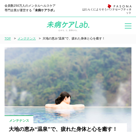
会員数250万人のメンタルヘルスケア
はたらくによりそう
パソナセーフティネ
専門企業が運営する
「未病ケアラボ」
ット
TOP
>
メンテナンス
>
大地の恵み“温泉”で、疲れた身体と心を癒す！
メンテナンス
大地の恵み“温泉”で、疲れた身体と心を癒す！